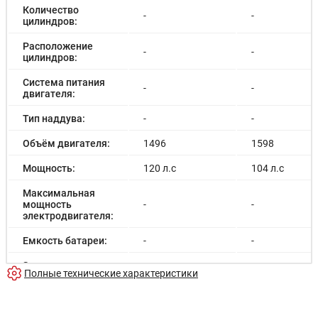
Количество
-
-
цилиндров:
Расположение
-
-
цилиндров:
Система питания
-
-
двигателя:
Тип наддува:
-
-
Объём двигателя:
1496
1598
Мощность:
120 л.с
104 л.с
Максимальная
мощность
-
-
электродвигателя:
Емкость батареи:
-
-
Запас хода на
-
-
Полные технические характеристики
электричестве:
Время зарядки:
-
-