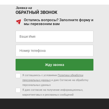
Заявка на
ОБРАТНЫЙ ЗВОНОК
Остались вопросы? Заполните форму и
мы перезвоним вам
Цена от:
Цена от:
757 310 ₽
749 310 ₽
В кредит от:
В кредит от:
10 333 ₽/мес.
10 223 ₽/мес.
KIA CEED NEW
RAVON R2
Жду звонка
Я соглашаюсь с условиями
Политики обработки
персональных данных
и даю Согласие на обработку
персональных данных
Цена от:
Цена от:
Я даю согласие на получение информационных,
572 410 ₽
1 689 310 ₽
маркетинговых и рекламных сообщений
В кредит от:
В кредит от:
7 810 ₽/мес.
23 049 ₽/мес.