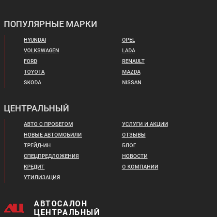
RENAULT SANDERO
RENAULT SANDERO
STEPWAY
ПОПУЛЯРНЫЕ МАРКИ
HYUNDAI
OPEL
VOLKSWAGEN
LADA
FORD
RENAULT
TOYOTA
MAZDA
SKODA
NISSAN
Цена от:
Цена от:
999 410 ₽
1 149 410 ₽
ЦЕНТРАЛЬНЫЙ
В кредит от:
В кредит от:
13 636 ₽/мес.
15 682 ₽/мес.
АВТО С ПРОБЕГОМ
УСЛУГИ И АКЦИИ
НОВЫЕ АВТОМОБИЛИ
ОТЗЫВЫ
VOLKSWAGEN GOLF
LADA GRANTA
ТРЕЙД-ИН
БЛОГ
ХЭТЧБЕК
СПЕЦПРЕДЛОЖЕНИЯ
НОВОСТИ
КРЕДИТ
О КОМПАНИИ
УТИЛИЗАЦИЯ
АВТОСАЛОН
ЦЕНТРАЛЬНЫЙ