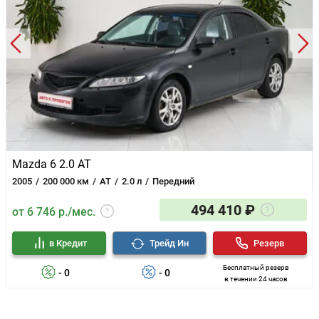
Mazda 6 2.0 AT
2005
200 000 км
AT
2.0 л
Передний
494 410 ₽
от 6 746 р./мес.
в Кредит
Трейд Ин
Резерв
Бесплатный резерв
- 0
- 0
в течении 24 часов