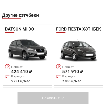
Другие хэтчбеки
DATSUN MI DO
FORD FIESTA ХЭТЧБЕК
Цена от:
Цена от:
424 410 ₽
571 910 ₽
В кредит от:
В кредит от:
5 791 ₽/мес.
7 803 ₽/мес.
FORD FOCUS ХЭТЧБЕК
KIA PICANTO NEW
Показать ещё