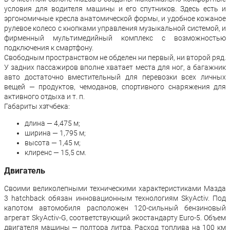
условия для водителя машины и его спутников. Здесь есть и
эргономичные кресла анатомической формы, и удобное кожаное
рулевое колесо с кнопками управления музыкальной системой, и
фирменный мультимедийный комплекс с возможностью
подключения к смартфону.
Свободным пространством не обделен ни первый, ни второй ряд.
У задних пассажиров вполне хватает места для ног, а багажник
авто достаточно вместительный для перевозки всех личных
вещей — продуктов, чемоданов, спортивного снаряжения для
активного отдыха и т. п.
Габариты хэтчбека:
длина — 4,475 м;
ширина — 1,795 м;
высота — 1,45 м;
клиренс — 15,5 см.
Двигатель
Своими великолепными техническими характеристиками Мазда
3 hatchback обязан инновационным технологиям SkyActiv. Под
капотом автомобиля расположен 120-сильный бензиновый
агрегат SkyActiv-G, соответствующий экостандарту Euro-5. Объем
двигателя машины — полтора литра. Расход топлива на 100 км