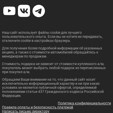
Цена от:
Цена от:
3 410 410 ₽
478 985 ₽
В кредит от:
В кредит от:
46 531 ₽/мес.
6 535 ₽/мес.
LADA GRANTA CROSS
ORA 03
Наш сайт использует файлы cookie для лучшего
пользовательского опыта. Если вы не хотите их передавать,
отключите cookie в настройках браузера.
Для получения более подробной информации об указанных
акциях, а также о стоимости автомобилей обращайтесь к
менеджерам по продажам.
Стоимость подарка не зависит от стоимости купленного а/м,
покупатель может выбрать любой подарок из перечисленных
Цена от:
Цена от:
при покупке а/м.
838 410 ₽
2 848 410 ₽
Обращаем Ваше внимание на то, что данный сайт носит
В кредит от:
В кредит от:
исключительно информационный характер и ни при каких
11 439 ₽/мес.
38 863 ₽/мес.
условиях не является публичной офертой, определяемой
положениями статьи 437 Гражданского кодекса Российской
Федерации.
ORA 03 GT
EONYX CITY (M2)
Политика конфиденциальности
Правила оплаты и безопасность платежей
Написать письмо директору