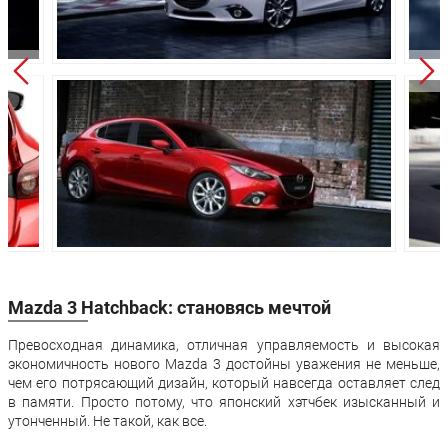
Колёсная база:
2700 мм
2700 мм
Клиренс:
155 мм
155 мм
Масса:
1302 кг
-
Объём багажника:
308 л
308 л
Трансмиссия:
Автомат
Автомат
Привод:
Передний
Передний
Передняя
Независимая -
Независимая 
подвеска:
McPherson
McPherson
Независимая -
Независимая 
Задняя подвеска:
многорычажная
многорычажн
Mazda 3 Hatchback: становясь мечтой
Передние
Дисковые
Дисковые
Превосходная динамика, отличная управляемость и высокая
тормоза:
вентилируемые
вентилируем
экономичность нового Mazda 3 достойны уважения не меньше,
чем его потрясающий дизайн, который навсегда оставляет след
Задние тормоза:
Дисковые
Дисковые
в памяти. Просто потому, что японский хэтчбек изысканный и
утонченный. Не такой, как все.
Производство:
Япония