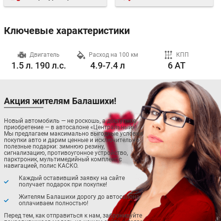
Ключевые характеристики
ч
Двигатель
Расход на 100 км
КПП
1.5 л. 190 л.с.
4.9-7.4 л
6 AT
Акция жителям Балашихи!
Новый автомобиль — не роскошь, а доступное
приобретение — в автосалоне «Центральный»!
Мы предлагаем максимально выгодные условия
покупки авто и дарим ценные и исключительно
полезные подарки: зимнюю резину,
сигнализацию, противоугонное устройство,
парктроник, мультимедийный комплекс с
навигацией, полис КАСКО.
Каждый оставивший заявку на сайте
получает подарок при покупке!
Жителям Балашихи дорогу до автосалона
оплачиваем полностью!
Перед тем, как отправиться к нам, забронируйте