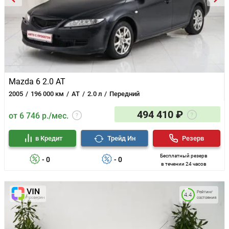
Mazda 6 2.0 AT
2005
196 000 км
AT
2.0 л
Передний
494 410 ₽
от 6 746 р./мес.
в Кредит
Трейд Ин
Резерв
Бесплатный резерв
- 0
- 0
в течении 24 часов
Рейтинг
4.4
состояния