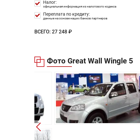
Налог:
Длина:
официальная информация из налогового кодекса
Переплата по кредиту:
Ширина:
данные на основе наших банков партнеров
Высота:
ВСЕГО:
27 248 ₽
Колёсная база:
Клиренс:
Фото Great Wall Wingle 5
Масса:
Объём багажника:
Трансмиссия:
Привод:
Передняя подвеска:
Задняя подвеска:
Передние тормоза:
Задние тормоза: