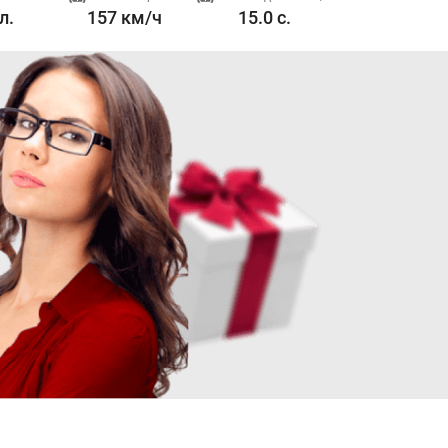
л.
157 км/ч
15.0 с.
2.2 л. 157 л.