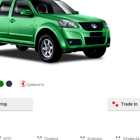
тор
Trade In
КПП
Привод
Клиренс
Объем ба