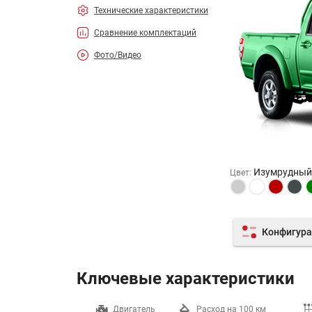
Технические характеристики
Сравнение комплектаций
Фото/Видео
Изумрудный
Цвет
:
Конфигура
Ключевые характеристики
Разгон до 100 км/ч
Двигатель
Расход на 100 км