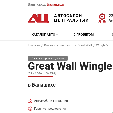
Ваш город:
Балашиха
23
АВТОСАЛОН
ЦЕНТРАЛЬНЫЙ
б
КАТАЛОГ АВТО
С ПРОБЕГОМ
Главная
Каталог новых авто
Great Wall
Wingle 5
Снята с производства
Great Wall Wingle
2.2л 106л.с. (id:218)
в Балашихе
Автомобили в наличии
Горячие предложения