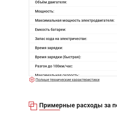
Объём двигателя:
Мощность:
Максимальная мощность электродвигателя:
Емкость батареи:
Запас хода на электричестве:
Время зарядки:
Время зарядки (быстрая):
Разгон до 100км/час:
Максимальная скорость:
Полные технические характеристики
Расход в городском цикле:
Расход в загородном цикле:
Расход в смешанном цикле:
Примерные расходы за п
Объем топливного бака: