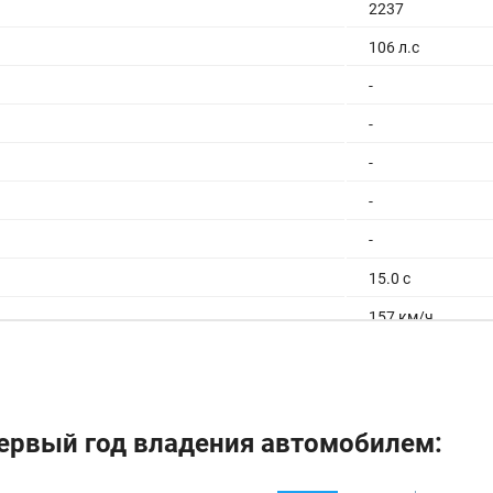
2237
106 л.с
-
-
-
-
-
15.0 с
157 км/ч
9.8/100км
8.7/100км
9.2/100км
ервый год владения автомобилем:
73 л