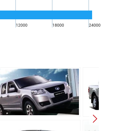
12000
18000
24000
многорычажная
лируемые