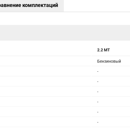
равнение комплектаций
2.2 MT
Бензиновый
-
-
-
-
-
-