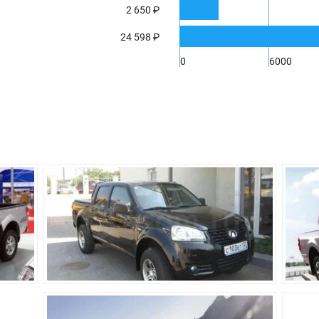
2 650 ₽
5060 мм
1800 мм
24 598 ₽
1730 мм
0
6000
3050 мм
194 мм
1780 кг
1100 л
Механическая
Полный
Независимая - 
Зависимая
Дисковые венти
Барабанные