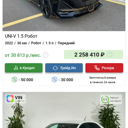
UNI-V 1.5 Робот
2022
36 км
Робот
1.5 л
Передний
2 258 410 ₽
от 30 813 р./мес.
в Кредит
Трейд Ин
Резерв
Бесплатный резерв
- 50 000
- 30 000
в течении 24 часов
Рейтинг
4.9
состояния