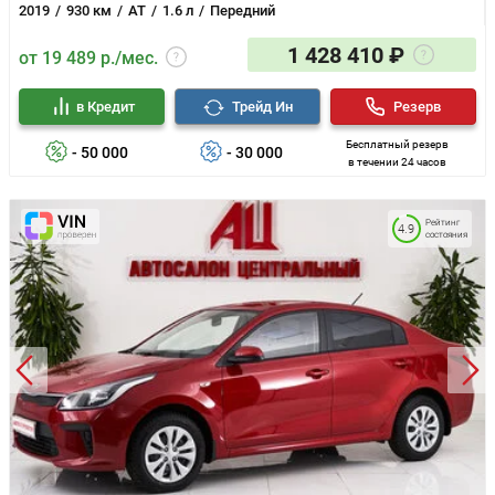
2019
930 км
AT
1.6 л
Передний
1 428 410 ₽
от 19 489 р./мес.
в Кредит
Трейд Ин
Резерв
Бесплатный резерв
- 50 000
- 30 000
в течении 24 часов
Рейтинг
4.9
состояния