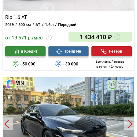
Rio 1.6 AT
2019
800 км
AT
1.6 л
Передний
1 434 410 ₽
от 19 571 р./мес.
в Кредит
Трейд Ин
Резерв
Бесплатный резерв
- 50 000
- 30 000
в течении 24 часов
Рейтинг
4.9
состояния