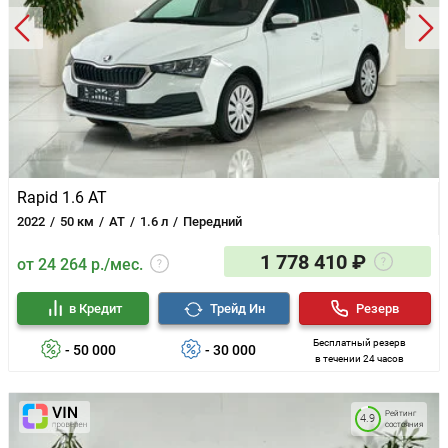
Rapid 1.6 AT
2022
50 км
AT
1.6 л
Передний
1 778 410 ₽
от 24 264 р./мес.
в Кредит
Трейд Ин
Резерв
Бесплатный резерв
- 50 000
- 30 000
в течении 24 часов
Рейтинг
4.9
состояния