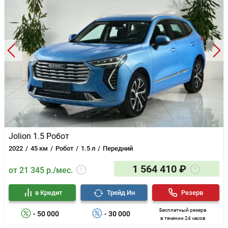
Jolion 1.5 Робот
2022
45 км
Робот
1.5 л
Передний
1 564 410 ₽
от 21 345 р./мес.
в Кредит
Трейд Ин
Резерв
Бесплатный резерв
- 50 000
- 30 000
в течении 24 часов