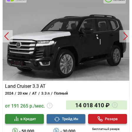
состояния
Land Cruiser 3.3 AT
2024
20 км
AT
3.3 л
Полный
14 018 410 ₽
от 191 265 р./мес.
в Кредит
Трейд Ин
Резерв
Бесплатный резерв
- 50 000
- 30 000