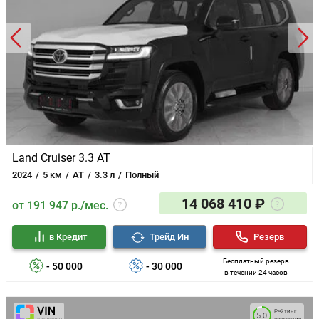
Land Cruiser 3.3 AT
2024
5 км
AT
3.3 л
Полный
14 068 410 ₽
от 191 947 р./мес.
в Кредит
Трейд Ин
Резерв
Бесплатный резерв
- 50 000
- 30 000
в течении 24 часов
Рейтинг
5.0